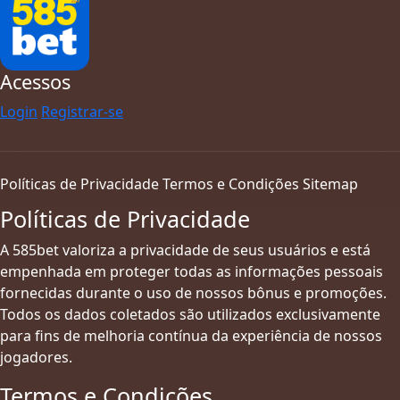
Acessos
Login
Registrar-se
Políticas de Privacidade
Termos e Condições
Sitemap
Políticas de Privacidade
A 585bet valoriza a privacidade de seus usuários e está
empenhada em proteger todas as informações pessoais
fornecidas durante o uso de nossos bônus e promoções.
Todos os dados coletados são utilizados exclusivamente
para fins de melhoria contínua da experiência de nossos
jogadores.
Termos e Condições