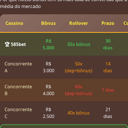
média do mercado
Cassino
Bônus
Rollover
Prazo
C
R$
30
🏆 585bet
35x bônus
5.000
dias
Concorrente
R$
50x
14
A
3.000
(dep+bônus)
dias
Concorrente
R$
60x
7 dias
B
4.000
(dep+bônus)
Concorrente
R$
21
40x bônus
C
2.500
dias