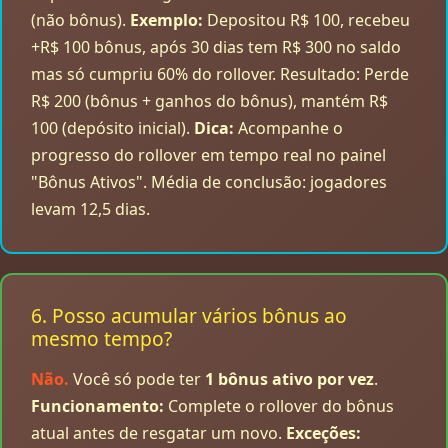
(não bônus).
Exemplo:
Depositou R$ 100, recebeu
+R$ 100 bônus, após 30 dias tem R$ 300 no saldo
mas só cumpriu 60% do rollover. Resultado: Perde
R$ 200 (bônus + ganhos do bônus), mantém R$
100 (depósito inicial).
Dica:
Acompanhe o
progresso do rollover em tempo real no painel
"Bônus Ativos". Média de conclusão: jogadores
levam 12,5 dias.
6. Posso acumular vários bônus ao
mesmo tempo?
Não.
Você só pode ter
1 bônus ativo por vez
.
Funcionamento:
Complete o rollover do bônus
atual antes de resgatar um novo.
Exceções: