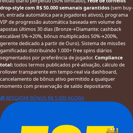
reload diário perpétuo (50% ilimitado),
rede de torneios
drop-style com R$ 50.000 semanais garantidos
(sem buy-
in, entrada automática para jogadores ativos), programa
VIP de progressão automática baseada em volume de
apostas últimos 30 dias (Bronze→Diamante: cashback
escalável 5%→20%, bônus multiplicados 50%→200%,
gerente dedicado a partir de Ouro). Sistema de missões
gamificadas distribuindo 1.000+ free spins diários
segmentados por preferência de jogador.
Compliance
total:
todos termos publicados pré-ativação, cálculo de
rollover transparente em tempo-real via dashboard,
cancelamento de bônus ativo permitido a qualquer
momento com preservação de saldo depositante.
🎁 RESGATAR BÔNUS R$ 5.000 AGORA