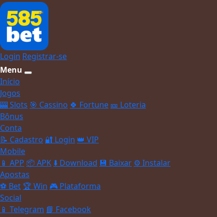
Login
Registrar-se
Menu
Início
Jogos
🎰 Slots
🎯 Cassino
🍀 Fortune
🎫 Loteria
Bônus
Conta
📝 Cadastro
🔐 Login
👑 VIP
Mobile
📱 APP
📦 APK
⬇️ Download
💾 Baixar
⚙️ Instalar
Apostas
⚽ Bet
🏆 Win
🎮 Plataforma
Social
📱 Telegram
📘 Facebook