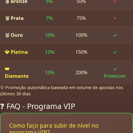
🥉 Bronze
5%
50%
✗
🥈 Prata
7%
75%
✗
🥇 Ouro
10%
100%
✓
💎 Platina
12%
150%
✓
👑
✓
15%
200%
Diamante
Premium
💡 Promoção automática baseada em volume de apostas nos
últimos 30 dias
❓ FAQ - Programa VIP
Como faço para subir de nível no
programa VIP?