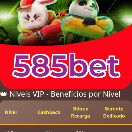
👑 Níveis VIP - Benefícios por Nível
Bônus
Gerente
Nível
Cashback
Recarga
Dedicado