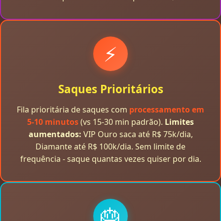
⚡
Saques Prioritários
Fila prioritária de saques com
processamento em
5-10 minutos
(vs 15-30 min padrão).
Limites
aumentados:
VIP Ouro saca até R$ 75k/dia,
Diamante até R$ 100k/dia. Sem limite de
frequência - saque quantas vezes quiser por dia.
🎂