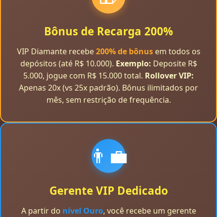
Bônus de Recarga 200%
VIP Diamante recebe
200% de bônus
em todos os
depósitos (até R$ 10.000).
Exemplo:
Deposite R$
5.000, jogue com R$ 15.000 total.
Rollover VIP:
Apenas 20x (vs 25x padrão). Bônus ilimitados por
mês, sem restrição de frequência.
👨‍💼
Gerente VIP Dedicado
A partir do
nível Ouro
, você recebe um gerente